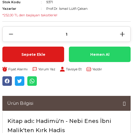
Stok Kodu
9371
Yazarlar
Prof.Dr. İsmail Lütfi Çakan
*252,00 TL den başlayan taksitlerle!
Sepete Ekle
Hemen Al
Fiyat Alarmı
Yorum Yaz
Tavsiye Et
Yazdır
Ürün Bilgisi
Kitap adı: Hadimü'n - Nebi Enes İbni
Malik'ten Kırk Hadis