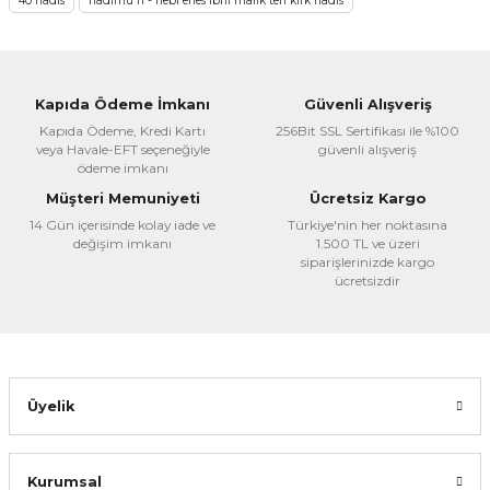
40 hadis
hadimü'n - nebi enes ibni malik'ten kırk hadis
kullanarak tarafımıza iletebilirsiniz.
Görüş ve önerileriniz için teşekkür ederiz.
Ürün resmi kalitesiz, bozuk veya görüntülenemiyor.
Kapıda Ödeme İmkanı
Güvenli Alışveriş
Ürün açıklamasında eksik bilgiler bulunuyor.
Kapıda Ödeme, Kredi Kartı
256Bit SSL Sertifikası ile %100
veya Havale-EFT seçeneğiyle
güvenli alışveriş
Ürün bilgilerinde hatalar bulunuyor.
ödeme imkanı
Ürün fiyatı diğer sitelerden daha pahalı.
Müşteri Memuniyeti
Ücretsiz Kargo
Bu ürüne benzer farklı alternatifler olmalı.
14 Gün içerisinde kolay iade ve
Türkiye'nin her noktasına
değişim imkanı
1.500 TL ve üzeri
siparişlerinizde kargo
ücretsizdir
Gönder
Üyelik
Kurumsal