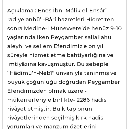
Açıklama : Enes İbni Mâlik el-Ensârî
radıye anhü’l-Bârî hazretleri Hicret’ten
sonra Medine-i Münevvere’de henüz 9-10
yaşlarında iken Peygamber sallallahu
aleyhi ve sellem Efendimiz’e on yıl
süreyle hizmet etme bahtiyarlığına ve
imtiyâzına kavuşmuştur. Bu sebeple
“Hâdimü’n-Nebî” unvanıyla tanınmış ve
büyük çoğunluğu doğrudan Peygamber
Efendimizden olmak üzere -
mükerrerleriyle birlikte- 2286 hadis
rivâyet etmiştir. Bu kitap onun
rivâyetlerinden seçilmiş kırk hadis,
yorumları ve manzum özetlerini