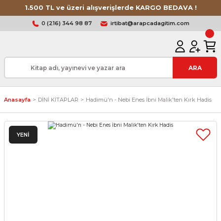
1.500 TL ve üzeri alışverişlerde KARGO BEDAVA !
0 (216) 344 98 87
irtibat@arapcadagitim.com
ARA
Anasayfa
DİNİ KİTAPLAR
Hadimü'n - Nebi Enes İbni Malik'ten Kırk Hadis
YENİ