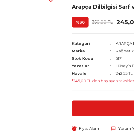
Arapça Dilbilgisi Sarf
245,0
350,00 TL
%30
Kategori
ARAPÇA D
Marka
Rağbet Ya
Stok Kodu
5171
Yazarlar
Hüseyin E
Havale
242,55 TL 
*245,00 TL den başlayan taksitler
Fiyat Alarmı
Yorum 