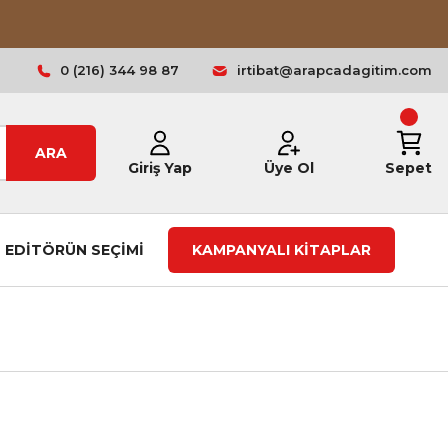
0 (216) 344 98 87
irtibat@arapcadagitim.com
ARA
Giriş Yap
Üye Ol
Sepet
EDİTÖRÜN SEÇİMİ
KAMPANYALI KİTAPLAR