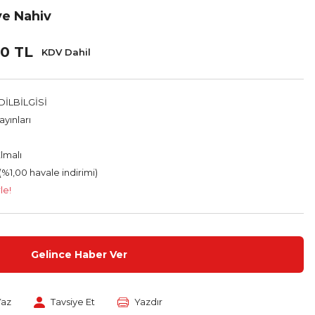
 ve Nahiv
0 TL
KDV Dahil
İLBİLGİSİ
yınları
lmalı
(%1,00 havale indirimi)
le!
Gelince Haber Ver
Yaz
Tavsiye Et
Yazdır