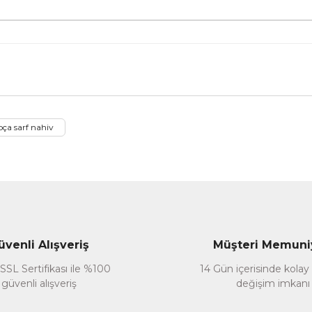
nularda yetersiz gördüğünüz noktaları öneri formunu kullanarak tarafımız
pça sarf nahiv
Bu ürüne ilk yorumu siz yapın!
Yorum Yaz
üvenli Alışveriş
Müşteri Memuni
SSL Sertifikası ile %100
14 Gün içerisinde kolay
güvenli alışveriş
değişim imkanı