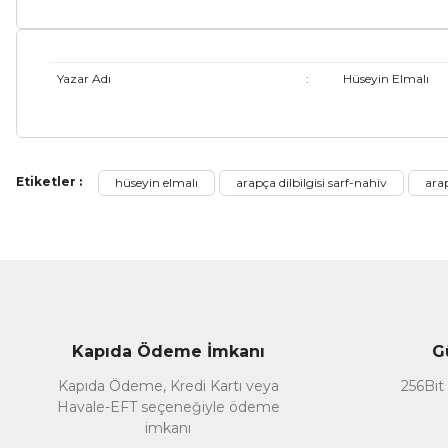
Yazar Adı
:
Hüseyin Elmalı
Bu ürünün fiyat bilgisi, resim, ürün açıklamalarında ve diğer ko
Etiketler :
hüseyin elmalı
arapça dilbilgisi sarf-nahiv
ara
Görüş ve önerileriniz için teşekkür ederiz.
Ürün resmi kalitesiz, bozuk veya görüntülenemiyor.
Ürün açıklamasında eksik bilgiler bulunuyor.
Ürün bilgilerinde hatalar bulunuyor.
Ürün fiyatı diğer sitelerden daha pahalı.
Kapıda Ödeme İmkanı
G
Bu ürüne benzer farklı alternatifler olmalı.
Kapıda Ödeme, Kredi Kartı veya
256Bit 
Havale-EFT seçeneğiyle ödeme
imkanı