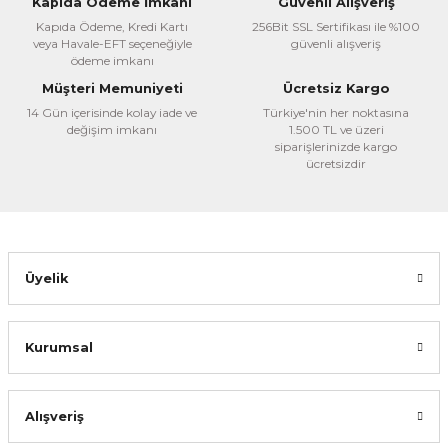
Kapıda Ödeme İmkanı
Güvenli Alışveriş
Ürün açıklamasında eksik bilgiler bulunuyor.
Kapıda Ödeme, Kredi Kartı
256Bit SSL Sertifikası ile %100
veya Havale-EFT seçeneğiyle
güvenli alışveriş
Ürün bilgilerinde hatalar bulunuyor.
ödeme imkanı
Ürün fiyatı diğer sitelerden daha pahalı.
Müşteri Memuniyeti
Ücretsiz Kargo
Bu ürüne benzer farklı alternatifler olmalı.
14 Gün içerisinde kolay iade ve
Türkiye'nin her noktasına
değişim imkanı
1.500 TL ve üzeri
siparişlerinizde kargo
ücretsizdir
Gönder
Üyelik
Kurumsal
Alışveriş