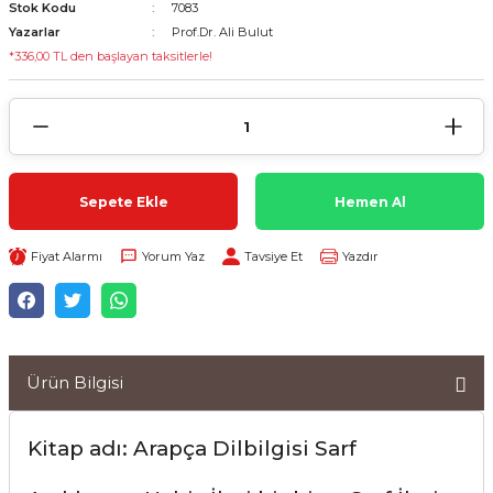
Stok Kodu
7083
Yazarlar
Prof.Dr. Ali Bulut
*336,00 TL den başlayan taksitlerle!
Sepete Ekle
Hemen Al
Fiyat Alarmı
Yorum Yaz
Tavsiye Et
Yazdır
Ürün Bilgisi
Kitap adı: Arapça Dilbilgisi Sarf