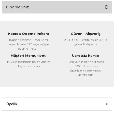
Önerileriniz
Yorum Yaz
Bu ürünün fiyat bilgisi, resim, ürün açıklamalarında ve diğer
konularda yetersiz gördüğünüz noktaları öneri formunu
kullanarak tarafımıza iletebilirsiniz.
Kapıda Ödeme İmkanı
Güvenli Alışveriş
Görüş ve önerileriniz için teşekkür ederiz.
Kapıda Ödeme, Kredi Kartı
256Bit SSL Sertifikası ile %100
veya Havale-EFT seçeneğiyle
güvenli alışveriş
Ürün resmi kalitesiz, bozuk veya görüntülenemiyor.
ödeme imkanı
Ürün açıklamasında eksik bilgiler bulunuyor.
Müşteri Memuniyeti
Ücretsiz Kargo
14 Gün içerisinde kolay iade ve
Ürün bilgilerinde hatalar bulunuyor.
Türkiye'nin her noktasına
değişim imkanı
1.500 TL ve üzeri
Ürün fiyatı diğer sitelerden daha pahalı.
siparişlerinizde kargo
ücretsizdir
Bu ürüne benzer farklı alternatifler olmalı.
Üyelik
Gönder