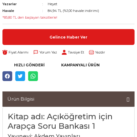
Yazarlar
Heyet
Havale
84,94 TL (%1,00 havale indirimi)
*85,80 TL den başlayan taksitlerle!
Gelince Haber Ver
Fiyat Alarmı
Yorum Yaz
Tavsiye Et
Yazdır
HIZLI GÖNDERI
KAMPANYALI ÜRÜN
Ürün Bilgisi
Kitap adı: Açıköğretim için
Arapça Soru Bankası 1
Yayınevi: Akdem Yayınları