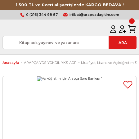
1.500 TL ve üzeri alışverişlerde KARGO BEDAVA !
0 (216) 344 98 87
irtibat@arapcadagitim.com
ARA
Anasayfa
ARAPÇA YDS-YÖKDİL-YKS-AÖF
Muafiyet, Lisans ve Açıköğretim S